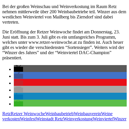
Bei der großen Weinschau und Weinverkostung im Raum Retz
nehmen mittlerweile über 200 Weinbaubetriebe teil. Winzer aus dem
westlichen Weinviertel von Mailberg bis Ziersdorf sind dabei
vertreten.
Die Eröffnung der Retzer Weinwoche findet am Donnerstag, 23.
Juni statt. Bis zum 3. Juli gibt es ein umfangreiches Programm,
welches unter www.retzer-weinwoche.at zu finden ist. Auch heuer
gibt es wieder die verschiedensten “Sortensieger”. Weiters wird der
“Winzer des Jahres” und der “Weinviertel DAC-Champion”
präsentiert.
Retz
Retzer Weinwoche
Weinbaubetrieb
Weinbauverein
Weine
verkosten
Weinfest
Weinstadt Retz
Weinverkostung
Weinviertel
Winzer