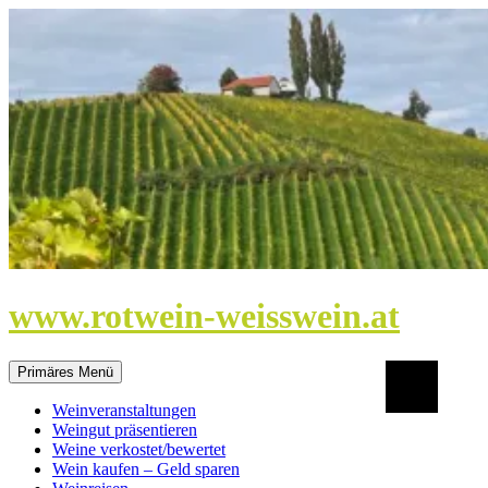
Zum
Inhalt
springen
www.rotwein-weisswein.at
Suchen
Primäres Menü
Weinveranstaltungen
Weingut präsentieren
Weine verkostet/bewertet
Wein kaufen – Geld sparen