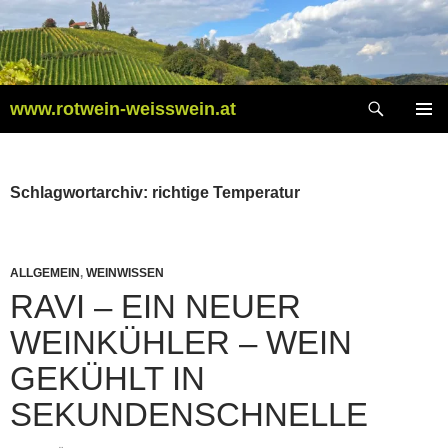
Zum
Inhalt
springen
Suchen
www.rotwein-weisswein.at
PRIMÄR
MENÜ
Schlagwortarchiv: richtige Temperatur
ALLGEMEIN
,
WEINWISSEN
RAVI – EIN NEUER
WEINKÜHLER – WEIN
GEKÜHLT IN
SEKUNDENSCHNELLE