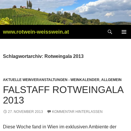
Zum
Inhalt
springen
Suchen
www.rotwein-weisswein.at
PRIMÄR
MENÜ
Schlagwortarchiv: Rotweingala 2013
AKTUELLE WEINVERANSTALTUNGEN - WEINKALENDER
,
ALLGEMEIN
FALSTAFF ROTWEINGALA
2013
27. NOVEMBER 2013
KOMMENTAR HINTERLASSEN
Diese Woche fand in Wien im exklusiven Ambiente der