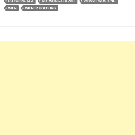
ROTWEINGALA
ROTWEINGALA 2013
WEINVERKOSTUNG
WIEN
WIENER HOFBURG