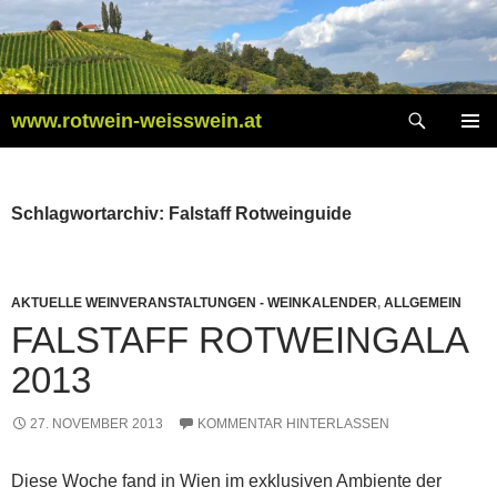
Zum
Inhalt
springen
Suchen
www.rotwein-weisswein.at
PRIMÄR
MENÜ
Schlagwortarchiv: Falstaff Rotweinguide
AKTUELLE WEINVERANSTALTUNGEN - WEINKALENDER
,
ALLGEMEIN
FALSTAFF ROTWEINGALA
2013
27. NOVEMBER 2013
KOMMENTAR HINTERLASSEN
Diese Woche fand in Wien im exklusiven Ambiente der