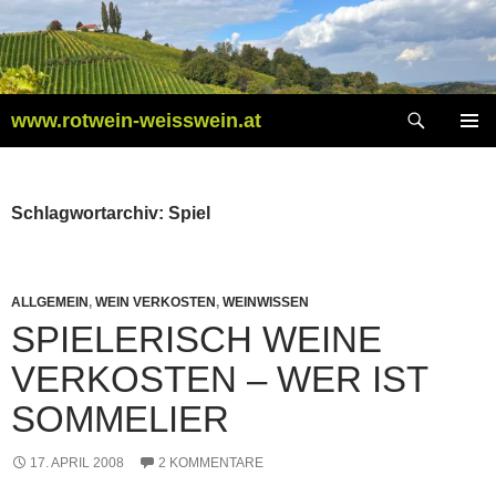
Zum
Inhalt
springen
Suchen
www.rotwein-weisswein.at
PRIMÄR
MENÜ
Schlagwortarchiv: Spiel
ALLGEMEIN
,
WEIN VERKOSTEN
,
WEINWISSEN
SPIELERISCH WEINE
VERKOSTEN – WER IST
SOMMELIER
17. APRIL 2008
2 KOMMENTARE