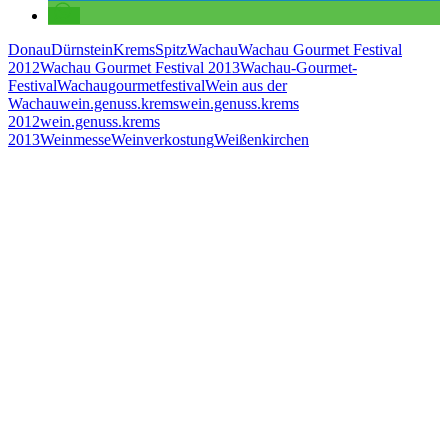
Donau
Dürnstein
Krems
Spitz
Wachau
Wachau Gourmet Festival
2012
Wachau Gourmet Festival 2013
Wachau-Gourmet-
Festival
Wachaugourmetfestival
Wein aus der
Wachau
wein.genuss.krems
wein.genuss.krems
2012
wein.genuss.krems
2013
Weinmesse
Weinverkostung
Weißenkirchen