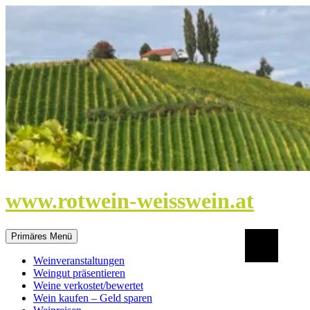
Zum
Inhalt
springen
www.rotwein-weisswein.at
Suchen
Primäres Menü
Weinveranstaltungen
Weingut präsentieren
Weine verkostet/bewertet
Wein kaufen – Geld sparen