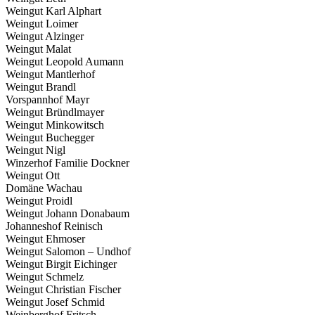
Weingut Karl Alphart
Weingut Loimer
Weingut Alzinger
Weingut Malat
Weingut Leopold Aumann
Weingut Mantlerhof
Weingut Brandl
Vorspannhof Mayr
Weingut Bründlmayer
Weingut Minkowitsch
Weingut Buchegger
Weingut Nigl
Winzerhof Familie Dockner
Weingut Ott
Domäne Wachau
Weingut Proidl
Weingut Johann Donabaum
Johanneshof Reinisch
Weingut Ehmoser
Weingut Salomon – Undhof
Weingut Birgit Eichinger
Weingut Schmelz
Weingut Christian Fischer
Weingut Josef Schmid
Weinberghof Fritsch