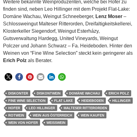
Weitere bekannte Weinproduzenten, welche bei Hofer zu
finden sind, neben Leo Hillinger mit dem Projekt Flat-Lake:
Domäne Wachau, Weingut Schneeberger,
Lenz Moser
–
Schlossweingut Malteser Ritterorden, Dreifaltigkeitskellerei,
Klosterkeller Siegendorf, Weingut Esterházy,
Gutsverwaltung Hardegg, United Vineyards, Weingut
Polczer und Johann Schwarz – Fa. Heideboden. Hinter den
Weinen von “Fine Wine Selection” steckt kein geringerer als
Erich Polz
als Berater.
DISKONTER
DISKONTWEIN
DOMÄNE WACHAU
ERICH POLZ
FINE WINE SELECTION
FLAT LAKE
HEIDEBODEN
HILLINGER
HOFER
LEO HILLINGER
MALTESER RITTERORDEN
ROTWEIN
WEIN AUS ÖSTERREICH
WEIN KAUFEN
WEIN VON HOFER
WEISSWEIN