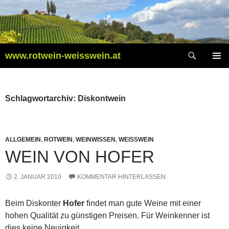
Zum
Inhalt
springen
Suchen
www.rotwein-weisswein.at
PRIMÄR
MENÜ
Schlagwortarchiv: Diskontwein
ALLGEMEIN
,
ROTWEIN
,
WEINWISSEN
,
WEISSWEIN
WEIN VON HOFER
2. JANUAR 2010
KOMMENTAR HINTERLASSEN
Beim Diskonter
Hofer
findet man gute Weine mit einer
hohen Qualität zu günstigen Preisen. Für Weinkenner ist
dies keine Neuigkeit.