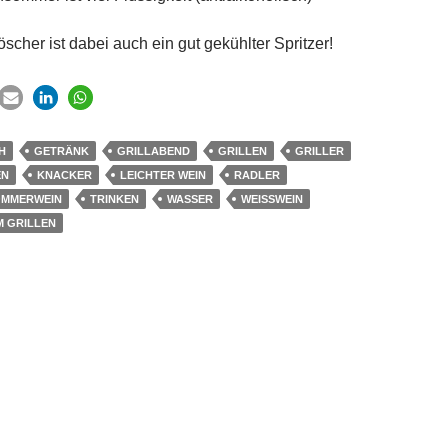
löscher ist dabei auch ein gut gekühlter Spritzer!
H
GETRÄNK
GRILLABEND
GRILLEN
GRILLER
EN
KNACKER
LEICHTER WEIN
RADLER
OMMERWEIN
TRINKEN
WASSER
WEISSWEIN
M GRILLEN