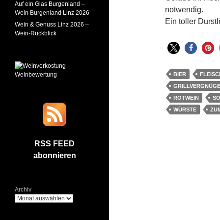
Auf ein Glas Burgenland –
notwendig.
Wein Burgenland Linz 2026
Ein toller Durst
Wein & Genuss Linz 2026 –
Wein-Rückblick
BIER
FLEISC
GRILLVERGNÜG
ROTWEIN
S
WÜRSTE
ZU
RSS FEED
abonnieren
Archiv