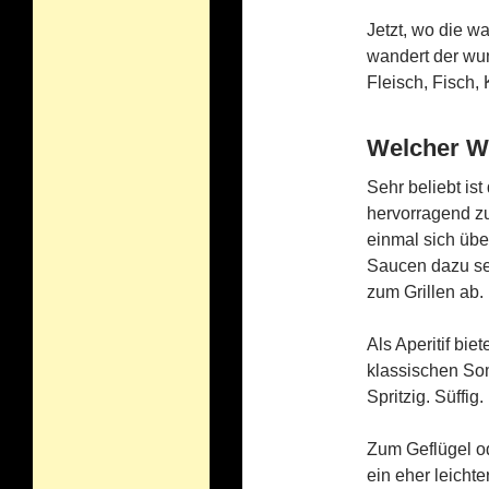
Jetzt, wo die 
wandert der wu
Fleisch, Fisch
Welcher We
Sehr beliebt is
hervorragend zu
einmal sich übe
Saucen dazu se
zum Grillen ab.
Als Aperitif bie
klassischen So
Spritzig. Süffig.
Zum Geflügel od
ein eher leicht