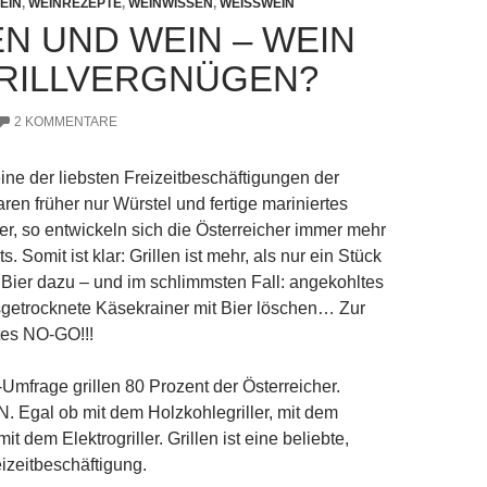
EIN
,
WEINREZEPTE
,
WEINWISSEN
,
WEISSWEIN
EN UND WEIN – WEIN
RILLVERGNÜGEN?
2 KOMMENTARE
eine der liebsten Freizeitbeschäftigungen der
ren früher nur Würstel und fertige mariniertes
ler, so entwickeln sich die Österreicher immer mehr
s. Somit ist klar: Grillen ist mehr, als nur ein Stück
 Bier dazu – und im schlimmsten Fall: angekohltes
getrocknete Käsekrainer mit Bier löschen… Zur
utes NO-GO!!!
Umfrage grillen 80 Prozent der Österreicher.
 IN. Egal ob mit dem Holzkohlegriller, mit dem
it dem Elektrogriller. Grillen ist eine beliebte,
eizeitbeschäftigung.