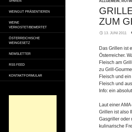
SPAREN
ALLGEMEIN
,
ROTW
GRILL
WEINGUT PRÄSENTIEREN
ZUM G
WEINE
VERKOSTET/BEWERTET
13. JUNI 2011
ÖSTERREICHISCHE
WEINGESETZ
Das Grillen ist 
NEWSLETTER
Österreicher. Wa
Fleisch am Gril
RSS FEED
zu Grill-Gourmet
KONTAKTFORMULAR
Fleisch und ein
Fleisch und aus
Info: ein absol
Laut einer AMA-
Grillen ist also
Gasgriller oder m
kulinarische Fr