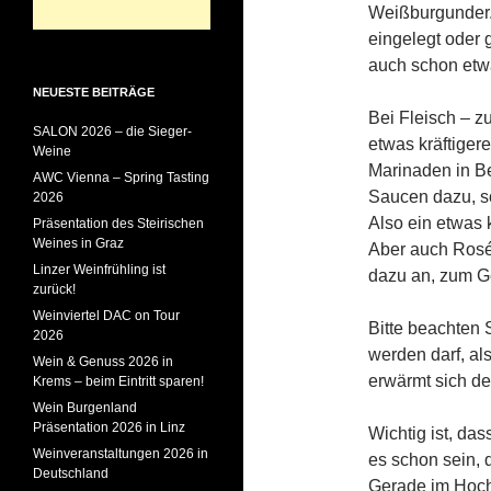
Weißburgunder. 
eingelegt oder 
auch schon etwa
NEUESTE BEITRÄGE
Bei Fleisch – z
SALON 2026 – die Sieger-
etwas kräftiger
Weine
Marinaden in Be
AWC Vienna – Spring Tasting
Saucen dazu, s
2026
Also ein etwas 
Präsentation des Steirischen
Weines in Graz
Aber auch Rosé
Linzer Weinfrühling ist
dazu an, zum Ge
zurück!
Weinviertel DAC on Tour
Bitte beachten 
2026
werden darf, a
Wein & Genuss 2026 in
erwärmt sich de
Krems – beim Eintritt sparen!
Wein Burgenland
Präsentation 2026 in Linz
Wichtig ist, da
Weinveranstaltungen 2026 in
es schon sein, d
Deutschland
Gerade im Hochs