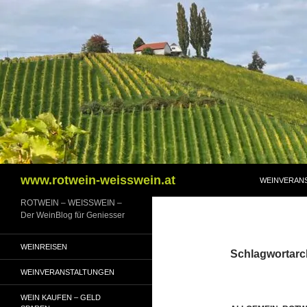
Zum
Inhalt
springen
Suchen
www.rotwein-weisswein.at
WEINVERAN
ROTWEIN – WEISSWEIN –
Der WeinBlog für Geniesser
WEINREISEN
Schlagwortarch
WEINVERANSTALTUNGEN
WEIN KAUFEN – GELD