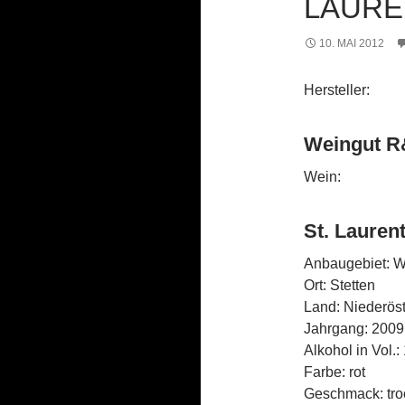
LAURE
10. MAI 2012
Hersteller:
Weingut R&
Wein:
St. Lauren
Anbaugebiet: We
Ort: Stetten
Land: Niederöst
Jahrgang: 2009
Alkohol in Vol.:
Farbe: rot
Geschmack: tro