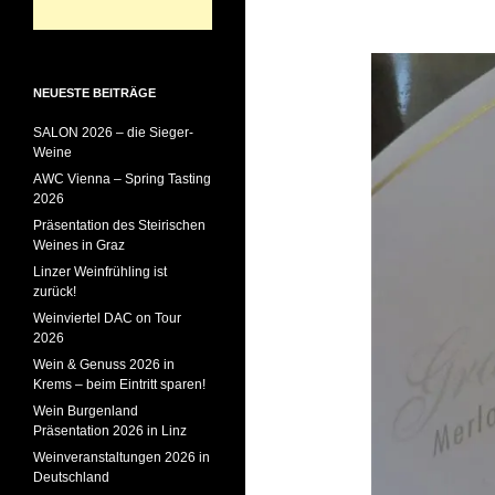
NEUESTE BEITRÄGE
SALON 2026 – die Sieger-
Weine
AWC Vienna – Spring Tasting
2026
Präsentation des Steirischen
Weines in Graz
Linzer Weinfrühling ist
zurück!
Weinviertel DAC on Tour
2026
Wein & Genuss 2026 in
Krems – beim Eintritt sparen!
Wein Burgenland
Präsentation 2026 in Linz
Weinveranstaltungen 2026 in
Deutschland