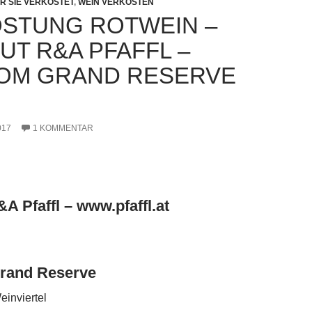
R SIE VERKOSTET
,
WEIN VERKOSTEN
STUNG ROTWEIN –
UT R&A PFAFFL –
OM GRAND RESERVE
017
1 KOMMENTAR
A Pfaffl – www.pfaffl.at
rand Reserve
inviertel