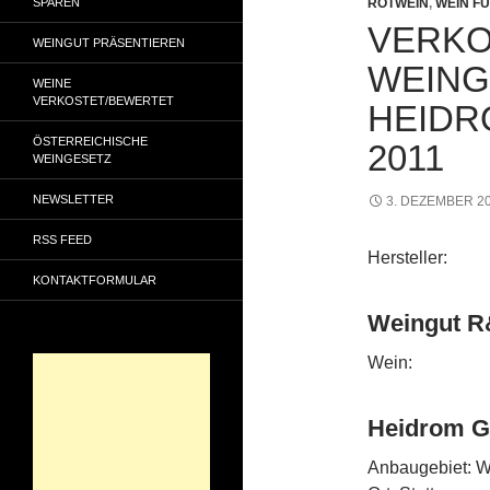
SPAREN
ROTWEIN
,
WEIN FÜ
VERKO
WEINGUT PRÄSENTIEREN
WEING
WEINE
VERKOSTET/BEWERTET
HEIDR
ÖSTERREICHISCHE
2011
WEINGESETZ
NEWSLETTER
3. DEZEMBER 2
RSS FEED
Hersteller:
KONTAKTFORMULAR
Weingut R&
Wein:
Heidrom G
Anbaugebiet: We