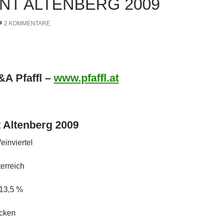
NT ALTENBERG 2009
2 KOMMENTARE
A Pfaffl –
www.pfaffl.at
t Altenberg 2009
inviertel
erreich
 13,5 %
cken