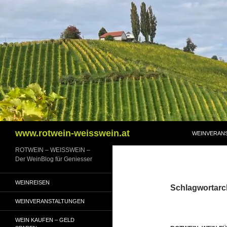
Zum
Inhalt
springen
Suchen
www.rotwein-weisswein.at
WEINVERAN
ROTWEIN – WEISSWEIN –
Der WeinBlog für Geniesser
WEINREISEN
Schlagwortarch
WEINVERANSTALTUNGEN
WEIN KAUFEN – GELD