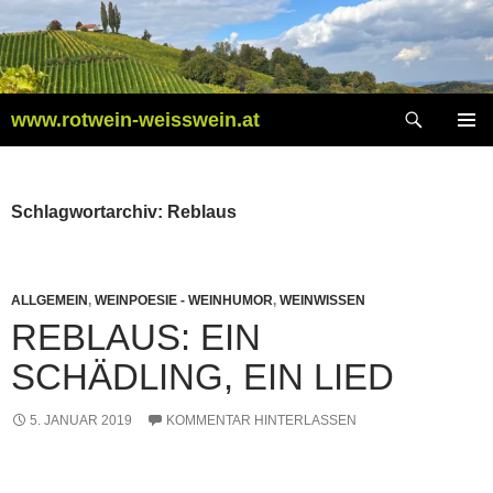
Zum
Inhalt
springen
Suchen
www.rotwein-weisswein.at
PRIMÄR
MENÜ
Schlagwortarchiv: Reblaus
ALLGEMEIN
,
WEINPOESIE - WEINHUMOR
,
WEINWISSEN
REBLAUS: EIN
SCHÄDLING, EIN LIED
5. JANUAR 2019
KOMMENTAR HINTERLASSEN