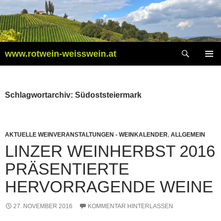
Zum
Inhalt
springen
Suchen
www.rotwein-weisswein.at
PRIMÄR
MENÜ
Schlagwortarchiv: Südoststeiermark
AKTUELLE WEINVERANSTALTUNGEN - WEINKALENDER
,
ALLGEMEIN
LINZER WEINHERBST 2016
PRÄSENTIERTE
HERVORRAGENDE WEINE
27. NOVEMBER 2016
KOMMENTAR HINTERLASSEN