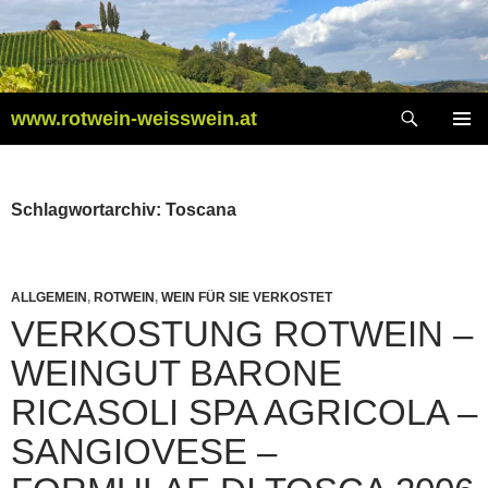
Zum
Inhalt
springen
Suchen
www.rotwein-weisswein.at
PRIMÄR
MENÜ
Schlagwortarchiv: Toscana
ALLGEMEIN
,
ROTWEIN
,
WEIN FÜR SIE VERKOSTET
VERKOSTUNG ROTWEIN –
WEINGUT BARONE
RICASOLI SPA AGRICOLA –
SANGIOVESE –