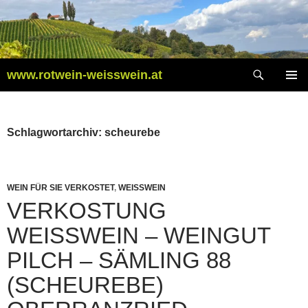
Zum
Inhalt
springen
Suchen
www.rotwein-weisswein.at
PRIMÄR
MENÜ
Schlagwortarchiv: scheurebe
WEIN FÜR SIE VERKOSTET
,
WEISSWEIN
VERKOSTUNG
WEISSWEIN – WEINGUT P
ILCH – SÄMLING 88 (
SCHEUREBE) O