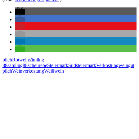
pilch
Rotwein
sämling
88
sämling88
scheurebe
Steiermark
Südsteiermark
Verkostung
weingut
pilch
Weinverkostung
Weißwein