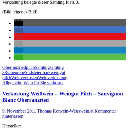
Verkostung belegte dieser Sämling Platz 3.
(Bild: eigenes Bild)
Oberranzried
pilch
Sämling
sämling
88
scheurebe
Südsteiermark
weingut
pilch
Weinverkosten
Weinverkostung
Allgemein
,
Wein für Sie verkostet
Verkostung Weißwein – Weingut Pilch – Sauvignon
Blanc Oberranzried
9. November 2011
Thomas Rotwein-Weisswein.at
Kommentar
hinterlassen
Hersteller: