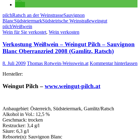
pilch
Ratsch an der Weinstrasse
Sauvignon
Blanc
Südsteiermark
Südsteirische Weinstraße
weingut
pilch
Weißwein
Wein für Sie verkostet
,
Wein verkosten
Verkostung Weißwein – Weingut Pilch – Sauvignon
Blanc Oberranzried 2008 (Gamlitz, Ratsch)
8. Juli 2009
Thomas Rotwein-Weisswein.at
Kommentar hinterlassen
Hersteller:
Weingut Pilch –
www.weingut-pilch.at
Anbaugebiet: Österreich, Südsteiermark, Gamlitz/Ratsch
Alkohol in Vol.: 12,5 %
Geschmack: trocken
Restzucker: 3,4 g/l
Säure: 6,3 g/l
Rebsorte(n): Sauvignon Blanc