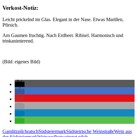
Verkost-Notiz:
Leicht prickelnd im Glas. Elegant in der Nase. Etwas Marillen,
Pfirsich.
Am Gaumen fruchtig. Nach Erdbeer. Ribisel. Harmonisch und
trinkanimierend.
(Bild: eigenes Bild)
Gamlitz
pilch
ratsch
Südsteiermark
Südsteirische Weinstraße
Wein aus
der Südsteiermark
Weinausflug
weingut pilch