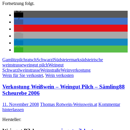
Fortsetzung folgt.
Gamlitz
pilch
ratsch
Schwarzl
Südsteiermark
südsteirische
weinstrasse
weingut pilch
Weingut
Schwarzl
weinstrasse
Weinstraße
Weinverkostung
Wein für Sie verkostet
,
Wein verkosten
Verkostung Weißwein – Weingut Pilch – Sämling88
Scheurebe 2006
11. November 2008
Thomas Rotwein-Weisswein.at
Kommentar
hinterlassen
Hersteller: