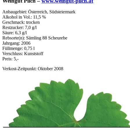
Weingut Pilch –
www.weingut-pilch.at
Anbaugebiet: Österreich, Südsteiermark
Alkohol in Vol.: 11,5 %
Geschmack: trocken
Restzucker: 7,0 g/l
Säure: 6,3 g/l
Rebsorte(n): Sämling 88 Scheurebe
Jahrgang: 2006
Füllmenge: 0,75 l
Verschluss: Kunststoff
Preis: 5,-
Verkost-Zeitpunkt: Oktober 2008