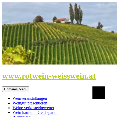
Zum
Inhalt
springen
www.rotwein-weisswein.at
Suchen
Primäres Menü
Weinveranstaltungen
Weingut präsentieren
Weine verkostet/bewertet
Wein kaufen – Geld sparen