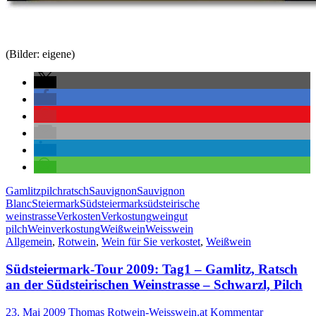
(Bilder: eigene)
Gamlitz
pilch
ratsch
Sauvignon
Sauvignon
Blanc
Steiermark
Südsteiermark
südsteirische
weinstrasse
Verkosten
Verkostung
weingut
pilch
Weinverkostung
Weißwein
Weisswein
Allgemein
,
Rotwein
,
Wein für Sie verkostet
,
Weißwein
Südsteiermark-Tour 2009: Tag1 – Gamlitz, Ratsch
an der Südsteirischen Weinstrasse – Schwarzl, Pilch
23. Mai 2009
Thomas Rotwein-Weisswein.at
Kommentar