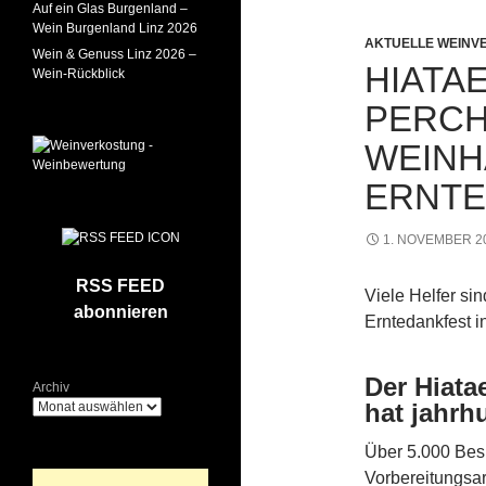
Auf ein Glas Burgenland –
Wein Burgenland Linz 2026
AKTUELLE WEINV
Wein & Genuss Linz 2026 –
HIATAE
Wein-Rückblick
PERCH
WEINH
ERNT
1. NOVEMBER 2
RSS FEED
Viele Helfer si
abonnieren
Erntedankfest in
Der Hiata
Archiv
hat jahrh
Über 5.000 Besu
Vorbereitungsar