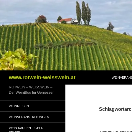
Zum
Inhalt
springen
Suchen
www.rotwein-weisswein.at
WEINVERAN
ROTWEIN – WEISSWEIN –
Der WeinBlog für Geniesser
WEINREISEN
Schlagwortarc
WEINVERANSTALTUNGEN
WEIN KAUFEN – GELD