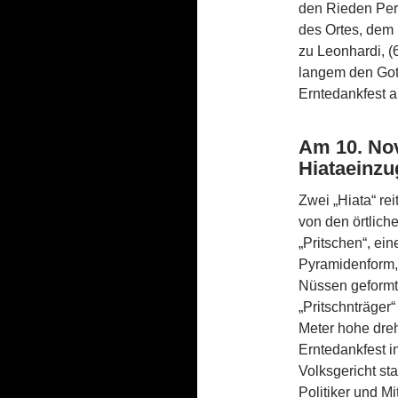
den Rieden Perc
des Ortes, dem 
zu Leon­hardi­, 
langem den Gott
Erntedankfest 
Am 10. Nov
Hiataeinzu
Zwei „Hiata“ rei
von den örtlich
„Pritschen“, ei
Pyramidenform,
Nüssen geformte
„Pritschnträger
Meter hohe dre
Erntedankfest i
Volksgericht st
Politiker und M