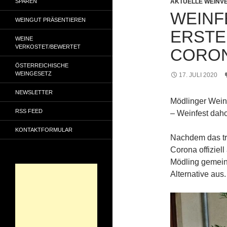
SPAREN
AKTUELLE WEINV
WEINF
WEINGUT PRÄSENTIEREN
ERSTE
WEINE
VERKOSTET/BEWERTET
CORO
ÖSTERREICHISCHE
WEINGESETZ
17. JULI 2020
NEWSLETTER
Mödlinger Wein
RSS FEED
– Weinfest dah
KONTAKTFORMULAR
Nachdem das tr
Corona offiziel
Mödling gemein
Alternative aus.