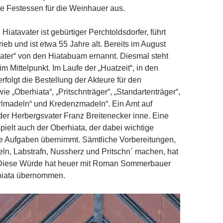
e Festessen für die Weinhauer aus.
e Hiatavater ist gebürtiger Perchtoldsdorfer, führt
ieb und ist etwa 55 Jahre alt. Bereits im August
vater“ von den Hiatabuam ernannt. Diesmal steht
m Mittelpunkt. Im Laufe der „Huatzeit“, in den
rfolgt die Bestellung der Akteure für den
e „Oberhiata“, „Pritschnträger“, „Standartenträger“,
erlmadeln“ und Kredenzmadeln“. Ein Amt auf
der Herbergsvater Franz Breitenecker inne. Eine
spielt auch der Oberhiata, der dabei wichtige
he Aufgaben übernimmt. Sämtliche Vorbereitungen,
n, Labstrafn, Nussherz und Pritschn´ machen, hat
f. Diese Würde hat heuer mit Roman Sommerbauer
hiata übernommen.