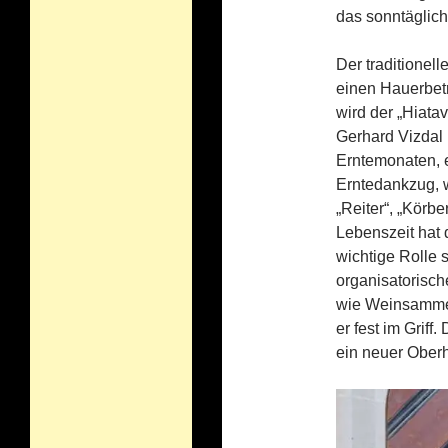
das sonntäglich
Der traditionell
einen Hauerbetr
wird der „Hiata
Gerhard Vizdal i
Erntemonaten, e
Erntedankzug, wi
„Reiter“, „Körb
Lebenszeit hat 
wichtige Rolle 
organisatorisc
wie Weinsammel
er fest im Grif
ein neuer Ober