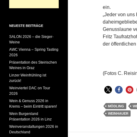
ein.
„Jeder von uns 
daheimgebliebe
NEUESTE BEITRÄGE
Genusslaune ve
Fritz Taufratzh
SALON 2026 – die Sieger-
Weine
der öffentlichen
AWC Vienna – Spring Tasting
2026
Präsentation des Steirischen
Weines in Graz
(Fotos C. Reisi
Linzer Weinfrühling ist
zurück!
Weinviertel DAC on Tour
2026
Wein & Genuss 2026 in
Krems – beim Eintritt sparen!
MÖDLING
W
Wein Burgenland
WEINHAUER
Präsentation 2026 in Linz
Weinveranstaltungen 2026 in
Deutschland