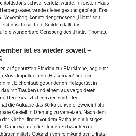
htoldsdorfs schwer verletzt wurde. Im ersten Haus
Herbergsvater, wurde dieser gesund gepflegt. Erst
(6. November), konnte der genesene „Hiata“ seit
esdienst besuchen. Seitdem fällt das
auf die wunderbare Genesung des „Hiata“ Thomas.
ember ist es wieder soweit –
g
ten auf geputzten Pferden zur Pfarrkirche, begleitet
en Musikkapellen, den „Hiatabuam“ und der
nem mit Eichenlaub gebundenen Holzgerüst in
 das mit Trauben und einem aus vergoldeten
n Herz zusätzlich verziert wird. Der
“ hat die Aufgabe das 80 kg schwere, zweieinhalb
hbare Gestell in Drehung zu versetzen. Nach dem
n der Kirche, findet vor dem Rathaus ein lustiges
att. Dabei werden die kleinen Schwächen der
itbürger, mittels Gstanzln von reimkundigen „Hiata­