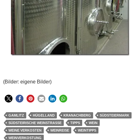
(Bilder: eigene Bilder)
GAMLITZ
HÜGELLAND
KRANACHBERG
SÜDSTEIERMARK
SÜDSTEIRISCHE WEINSTRASSE
TIPPS
WEIN
WEINE VERKOSTEN
WEINREISE
WEINTIPPS
WEINVERKOSTUNG