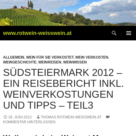
Zum
Inhalt
springen
Suchen
www.rotwein-weisswein.at
PRIMÄR
MENÜ
ALLGEMEIN
,
WEIN FÜR SIE VERKOSTET
,
WEIN VERKOSTEN
,
WEINGESCHICHTE
,
WEINREISEN
,
WEINWISSEN
SÜDSTEIERMARK 2012 –
EIN REISEBERICHT INKL.
WEINVERKOSTUNGEN
UND TIPPS – TEIL3
18. JUNI 2012
THOMAS ROTWEIN-WEISSWEIN.AT
KOMMENTAR HINTERLASSEN