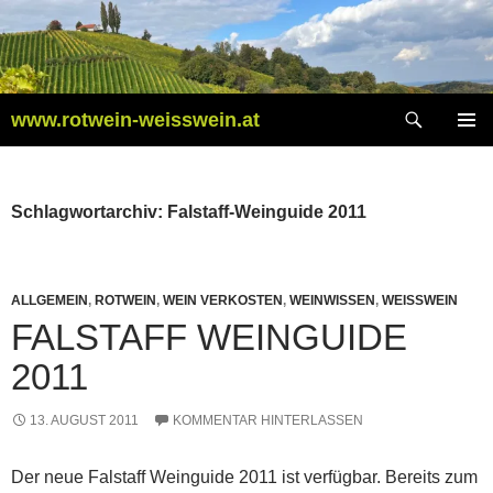
Zum
Inhalt
springen
Suchen
www.rotwein-weisswein.at
PRIMÄR
MENÜ
Schlagwortarchiv: Falstaff-Weinguide 2011
ALLGEMEIN
,
ROTWEIN
,
WEIN VERKOSTEN
,
WEINWISSEN
,
WEISSWEIN
FALSTAFF WEINGUIDE
2011
13. AUGUST 2011
KOMMENTAR HINTERLASSEN
Der neue Falstaff Weinguide 2011 ist verfügbar. Bereits zum