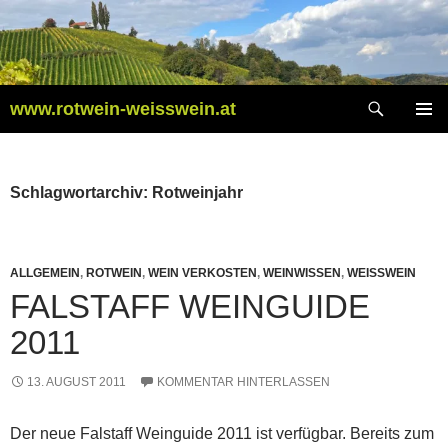
Zum
Inhalt
springen
Suchen
www.rotwein-weisswein.at
PRIMÄR
MENÜ
Schlagwortarchiv: Rotweinjahr
ALLGEMEIN
,
ROTWEIN
,
WEIN VERKOSTEN
,
WEINWISSEN
,
WEISSWEIN
FALSTAFF WEINGUIDE
2011
13. AUGUST 2011
KOMMENTAR HINTERLASSEN
Der neue Falstaff Weinguide 2011 ist verfügbar. Bereits zum