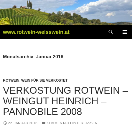
Zum
Inhalt
springen
Suchen
www.rotwein-weisswein.at
PRIMÄR
MENÜ
Monatsarchiv: Januar 2016
ROTWEIN
,
WEIN FÜR SIE VERKOSTET
VERKOSTUNG ROTWEIN –
WEINGUT HEINRICH –
PANNOBILE 2008
22. JANUAR 2016
KOMMENTAR HINTERLASSEN