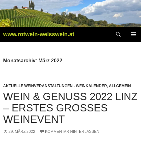
Zum
Inhalt
springen
Suchen
www.rotwein-weisswein.at
PRIMÄR
MENÜ
Monatsarchiv: März 2022
AKTUELLE WEINVERANSTALTUNGEN - WEINKALENDER
,
ALLGEMEIN
WEIN & GENUSS 2022 LINZ
– ERSTES GROSSES W
EINEVENT
29. MÄRZ 2022
KOMMENTAR HINTERLASSEN