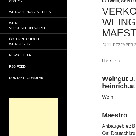
SPAREN
ROTWEIN
,
WEIN FÜ
VERKO
WEINGUT PRÄSENTIEREN
WEINGU
WEINE
VERKOSTET/BEWERTET
MAEST
ÖSTERREICHISCHE
WEINGESETZ
11. DEZEMBER 
NEWSLETTER
Hersteller:
RSS FEED
Weingut J.
KONTAKTFORMULAR
heinrich.at
Wein:
Maestro
Anbaugebiet: B
Ort: Deutschkre