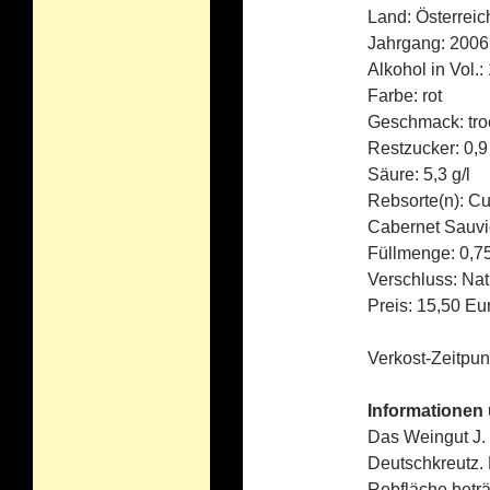
Land: Österreic
Jahrgang: 2006
Alkohol in Vol.:
Farbe: rot
Geschmack: tro
Restzucker: 0,9 
Säure: 5,3 g/l
Rebsorte(n): Cu
Cabernet Sauv
Füllmenge: 0,75
Verschluss: Nat
Preis: 15,50 Eu
Verkost-Zeitpu
Informationen
Das Weingut J. 
Deutschkreutz. 
Rebfläche beträ