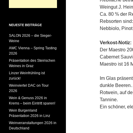
Weingut J. Hein
Ca. 80 % der Re
Rebsorten sind:
NEUESTE BEITRÄGE
Nebbiolo, Pinot 
SALON 2026 – die Sieger-
Weine
Verkost-Notiz:
AWC Vienna – Spring Tasting
Der Maestro 200
2026
Cabernet Sauvig
Präsentation des Steirischen
Maestro ist 16 
Weines in Graz
Linzer Weinfrühling ist
Im Glas präsent
zurück!
dunkle Beeren.
Weinviertel DAC on Tour
2026
Rotwein, auf d
Wein & Genuss 2026 in
Tannine.
Krems – beim Eintritt sparen!
Ein schöner, el
Wein Burgenland
Präsentation 2026 in Linz
Weinveranstaltungen 2026 in
Deutschland