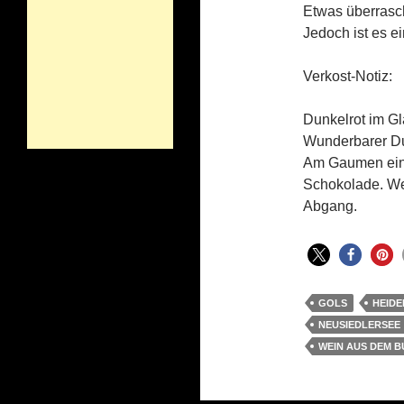
Etwas überrasch
Jedoch ist es e
Verkost-Notiz:
Dunkelrot im Gla
Wunderbarer Du
Am Gaumen eine
Schokolade. We
Abgang.
GOLS
HEID
NEUSIEDLERSEE
WEIN AUS DEM 