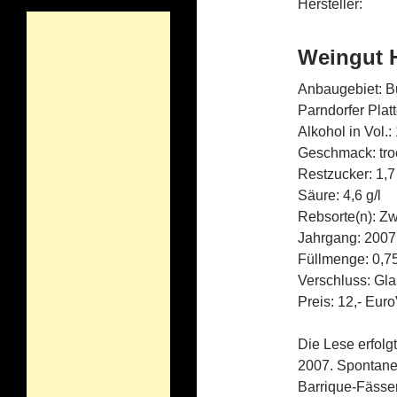
Hersteller:
Weingut H
Anbaugebiet: B
Parndorfer Plat
Alkohol in Vol.:
Geschmack: tro
Restzucker: 1,7 
Säure: 4,6 g/l
Rebsorte(n): Zw
Jahrgang: 2007
Füllmenge: 0,75
Verschluss: Gl
Preis: 12,- Eur
Die Lese erfol
2007. Spontane
Barrique-Fässern