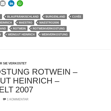
H
BLAUFRÄNKISCHLAND
BURGENLAND
CUVÉE
HEINRICH
MAESTRO
MAESTRO2006
LAND
ROTWEIN
ROTWEINVERKOSTUNG
N
WEINGUT HEINRICH
WEINVERKOSTUNG
R SIE VERKOSTET
STUNG ROTWEIN –
UT HEINRICH –
ELT 2007
1 KOMMENTAR