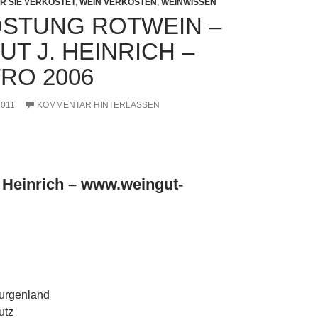
R SIE VERKOSTET
,
WEIN VERKOSTEN
,
WEINWISSEN
STUNG ROTWEIN –
T J. HEINRICH –
RO 2006
2011
KOMMENTAR HINTERLASSEN
 Heinrich – www.weingut-
urgenland
utz