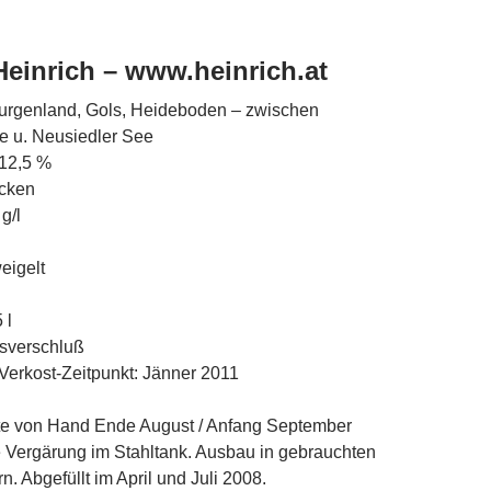
einrich – www.heinrich.at
urgenland, Gols, Heideboden – zwischen
te u. Neusiedler See
 12,5 %
cken
g/l
eigelt
 l
asverschluß
oVerkost-Zeitpunkt: Jänner 2011
gte von Hand Ende August / Anfang September
 Vergärung im Stahltank. Ausbau in gebrauchten
. Abgefüllt im April und Juli 2008.