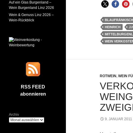
Auf ein Glas Burgenland –
Wein Burgenland Linz 2026
Wein & Genuss Linz 2026 –
Wein-Rückblick
BLAUFRÄNKISC
HEINRICH
J.
MITTELBURGEN
WEIN VERKOSTE
ROTWEIN
,
WEIN FÜ
VERKO
RSS FEED
WEING
abonnieren
ZWEIG
Archiv
9. JANUAR 2011