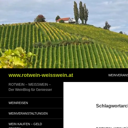
Zum
Inhalt
springen
Suchen
www.rotwein-weisswein.at
WEINVERAN
ROTWEIN – WEISSWEIN –
Der WeinBlog für Geniesser
WEINREISEN
Schlagwortarc
WEINVERANSTALTUNGEN
WEIN KAUFEN – GELD