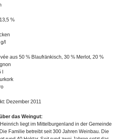
h
 13,5 %
cken
g/l
vée aus 50 % Blaufränkisch, 30 % Merlot, 20 %
ignon
 l
urkork
ro
nkt: Dezember 2011
 über das Weingut:
Heinrich liegt im Mittelburgenland in der Gemeinde
Die Familie betreibt seit 300 Jahren Weinbau. Die
gt rund 40 Hektar. Seit rund zwei Jahren setzt das