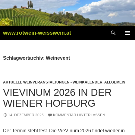
Zum
Inhalt
springen
Suchen
www.rotwein-weisswein.at
PRIMÄR
MENÜ
Schlagwortarchiv: Weinevent
AKTUELLE WEINVERANSTALTUNGEN - WEINKALENDER
,
ALLGEMEIN
VIEVINUM 2026 IN DER
WIENER HOFBURG
14. DEZEMBER 2025
KOMMENTAR HINTERLASSEN
Der Termin steht fest. Die VieVinum 2026 findet wieder in