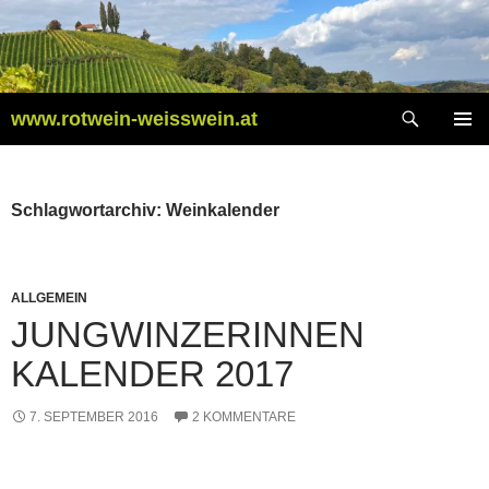
Zum
Inhalt
springen
Suchen
www.rotwein-weisswein.at
PRIMÄR
MENÜ
Schlagwortarchiv: Weinkalender
ALLGEMEIN
JUNGWINZERINNEN
KALENDER 2017
7. SEPTEMBER 2016
2 KOMMENTARE