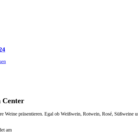
24
sen
n Center
hre Weine präsentieren. Egal ob Weißwein, Rotwein, Rosé, Süßweine 
det am