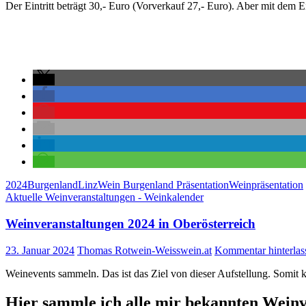
Der Eintritt beträgt 30,- Euro (Vorverkauf 27,- Euro). Aber mit de
2024
Burgenland
Linz
Wein Burgenland Präsentation
Weinpräsentation
Aktuelle Weinveranstaltungen - Weinkalender
Weinveranstaltungen 2024 in Oberösterreich
23. Januar 2024
Thomas Rotwein-Weisswein.at
Kommentar hinterlas
Weinevents sammeln. Das ist das Ziel von dieser Aufstellung. Somit 
Hier sammle ich alle mir bekannten
Weinv