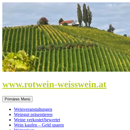
Zum
Inhalt
springen
www.rotwein-weisswein.at
Primäres Menü
Weinveranstaltungen
Weingut präsentieren
Weine verkostet/bewertet
Wein kaufen – Geld sparen