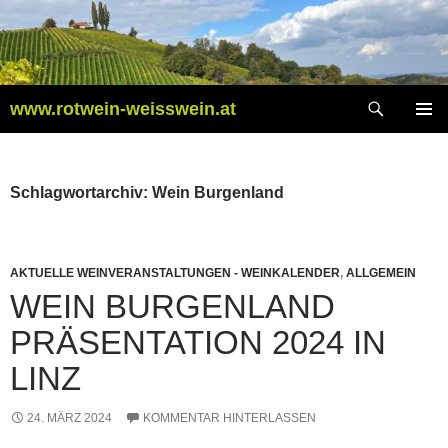
Zum
Inhalt
springen
Suchen
www.rotwein-weisswein.at
PRIMÄR
MENÜ
Schlagwortarchiv: Wein Burgenland
AKTUELLE WEINVERANSTALTUNGEN - WEINKALENDER
,
ALLGEMEIN
WEIN BURGENLAND
PRÄSENTATION 2024 IN
LINZ
24. MÄRZ 2024
KOMMENTAR HINTERLASSEN