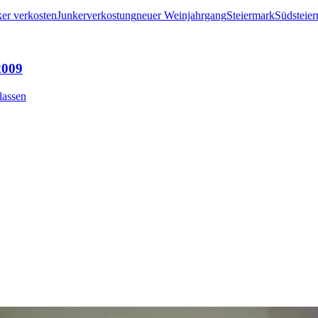
er verkosten
Junkerverkostung
neuer Weinjahrgang
Steiermark
Südsteie
2009
lassen