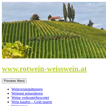
Zum
Inhalt
springen
www.rotwein-weisswein.at
Primäres Menü
Weinveranstaltungen
Weingut präsentieren
Weine verkostet/bewertet
Wein kaufen – Geld sparen