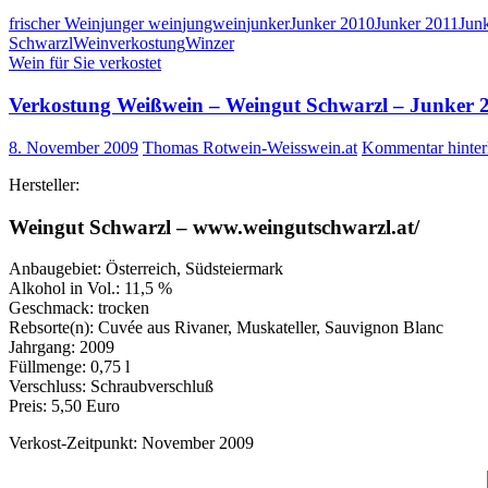
frischer Wein
junger wein
jungwein
junker
Junker 2010
Junker 2011
Junk
Schwarzl
Weinverkostung
Winzer
Wein für Sie verkostet
Verkostung Weißwein – Weingut Schwarzl – Junker 
8. November 2009
Thomas Rotwein-Weisswein.at
Kommentar hinter
Hersteller:
Weingut Schwarzl – www.weingutschwarzl.at/
Anbaugebiet: Österreich, Südsteiermark
Alkohol in Vol.: 11,5 %
Geschmack: trocken
Rebsorte(n): Cuvée aus Rivaner, Muskateller, Sauvignon Blanc
Jahrgang: 2009
Füllmenge: 0,75 l
Verschluss: Schraubverschluß
Preis: 5,50 Euro
Verkost-Zeitpunkt: November 2009