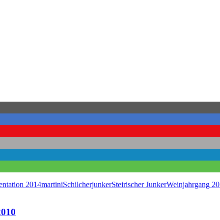
entation 2014
martini
Schilcherjunker
Steirischer Junker
Weinjahrgang 2
2010