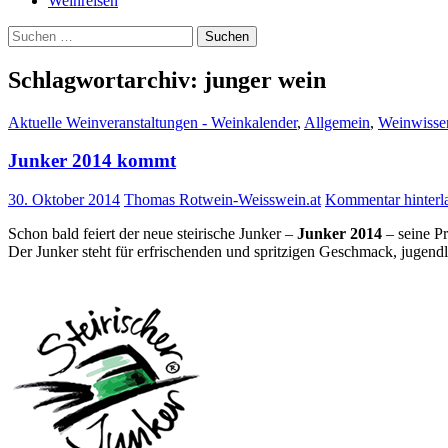
Weinreisen
Suchen
nach:
Schlagwortarchiv: junger wein
Aktuelle Weinveranstaltungen - Weinkalender
,
Allgemein
,
Weinwisse
Junker 2014 kommt
30. Oktober 2014
Thomas Rotwein-Weisswein.at
Kommentar hinterl
Schon bald feiert der neue steirische Junker –
Junker 2014
– seine Pr
Der Junker steht für erfrischenden und spritzigen Geschmack, jugendl