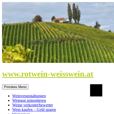
Zum
Inhalt
springen
www.rotwein-weisswein.at
Suchen
Primäres Menü
Weinveranstaltungen
Weingut präsentieren
Weine verkostet/bewertet
Wein kaufen – Geld sparen