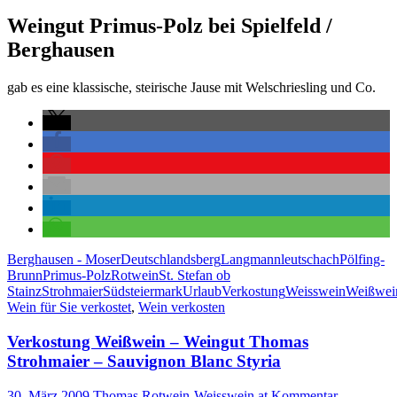
Weingut Primus-Polz bei Spielfeld /
Berghausen
gab es eine klassische, steirische Jause mit Welschriesling und Co.
Berghausen - Moser
Deutschlandsberg
Langmann
leutschach
Pölfing-
Brunn
Primus-Polz
Rotwein
St. Stefan ob
Stainz
Strohmaier
Südsteiermark
Urlaub
Verkostung
Weisswein
Weißwei
Wein für Sie verkostet
,
Wein verkosten
Verkostung Weißwein – Weingut Thomas
Strohmaier – Sauvignon Blanc Styria
30. März 2009
Thomas Rotwein-Weisswein.at
Kommentar