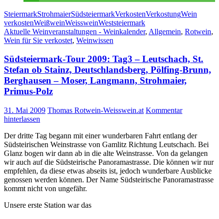
Steiermark
Strohmaier
Südsteiermark
Verkosten
Verkostung
Wein
verkosten
Weißwein
Weisswein
Weststeiermark
Aktuelle Weinveranstaltungen - Weinkalender
,
Allgemein
,
Rotwein
,
Wein für Sie verkostet
,
Weinwissen
Südsteiermark-Tour 2009: Tag3 – Leutschach, St.
Stefan ob Stainz, Deutschlandsberg, Pölfing-Brunn,
Berghausen – Moser, Langmann, Strohmaier,
Primus-Polz
31. Mai 2009
Thomas Rotwein-Weisswein.at
Kommentar
hinterlassen
Der dritte Tag begann mit einer wunderbaren Fahrt entlang der
Südsteirischen Weinstrasse von Gamlitz Richtung Leutschach. Bei
Glanz bogen wir dann ab in die alte Weinstrasse. Von da gelangen
wir auch auf die Südsteirische Panoramastrasse. Die können wir nur
empfehlen, da diese etwas abseits ist, jedoch wunderbare Ausblicke
genossen werden können. Der Name Südsteirische Panoramastrasse
kommt nicht von ungefähr.
Unsere erste Station war das