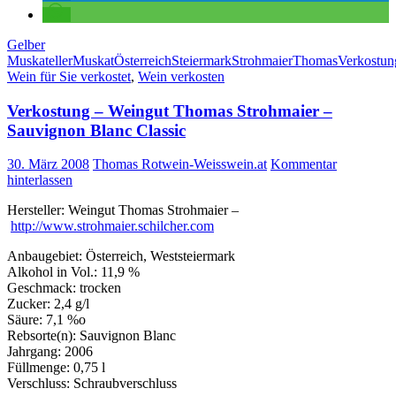
Gelber
Muskateller
Muskat
Österreich
Steiermark
Strohmaier
Thomas
Verkostun
Wein für Sie verkostet
,
Wein verkosten
Verkostung – Weingut Thomas Strohmaier –
Sauvignon Blanc Classic
30. März 2008
Thomas Rotwein-Weisswein.at
Kommentar
hinterlassen
Hersteller: Weingut Thomas Strohmaier –
http://www.strohmaier.schilcher.com
Anbaugebiet: Österreich, Weststeiermark
Alkohol in Vol.: 11,9 %
Geschmack: trocken
Zucker: 2,4 g/l
Säure: 7,1 %o
Rebsorte(n): Sauvignon Blanc
Jahrgang: 2006
Füllmenge: 0,75 l
Verschluss: Schraubverschluss