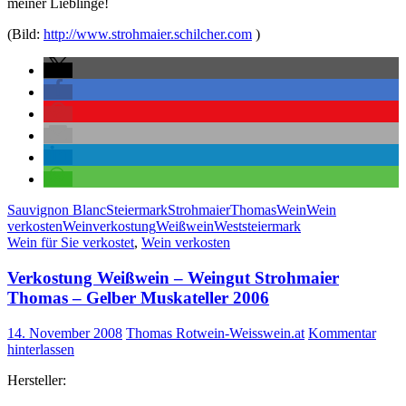
meiner Lieblinge!
(Bild:
http://www.strohmaier.schilcher.com
)
Sauvignon Blanc
Steiermark
Strohmaier
Thomas
Wein
Wein
verkosten
Weinverkostung
Weißwein
Weststeiermark
Wein für Sie verkostet
,
Wein verkosten
Verkostung Weißwein – Weingut Strohmaier
Thomas – Gelber Muskateller 2006
14. November 2008
Thomas Rotwein-Weisswein.at
Kommentar
hinterlassen
Hersteller: