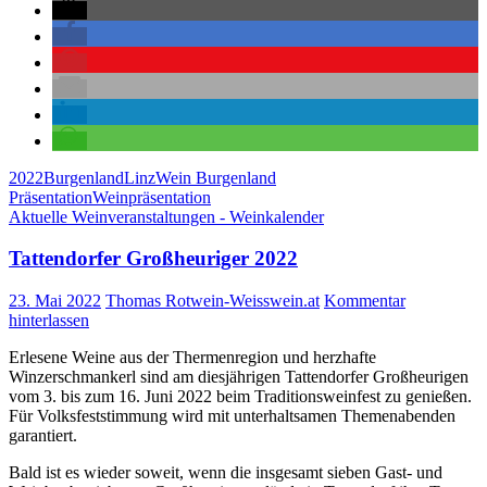
2022
Burgenland
Linz
Wein Burgenland
Präsentation
Weinpräsentation
Aktuelle Weinveranstaltungen - Weinkalender
Tattendorfer Großheuriger 2022
23. Mai 2022
Thomas Rotwein-Weisswein.at
Kommentar
hinterlassen
Erlesene Weine aus der Thermenregion und herzhafte
Winzerschmankerl sind am diesjährigen Tattendorfer Großheurigen
vom 3. bis zum 16. Juni 2022 beim Traditionsweinfest zu genießen.
Für Volksfeststimmung wird mit unterhaltsamen Themenabenden
garantiert.
Bald ist es wieder soweit, wenn die insgesamt sieben Gast- und