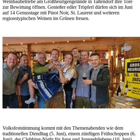
Weinbaubetriebe am Großheurigengelände in Tattendorf ihre Tore
zur Bewirtung öffnen. Genießer edler Tröpferl dürfen sich im Juni
auf 14 Genusstage mit Pinot Noir, St. Laurent und weiteren
regionstypischen Weinen im Grünen freuen.
Volksfeststimmung kommt mit den Themenabenden wie dem
traditionellen Dirndltag (5. Juni), einem zünftigen Frühschoppen (6.
Juni), der Clubbing-Night für Jung und Junggebliebene (10. Juni),