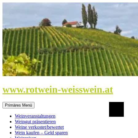
Zum
Inhalt
springen
www.rotwein-weisswein.at
Suchen
Primäres Menü
Weinveranstaltungen
Weingut präsentieren
Weine verkostet/bewertet
Wein kaufen – Geld sparen