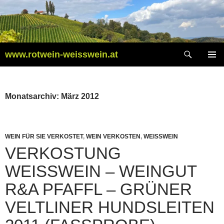
Zum
Inhalt
springen
Suchen
www.rotwein-weisswein.at
PRIMÄR
MENÜ
Monatsarchiv: März 2012
WEIN FÜR SIE VERKOSTET
,
WEIN VERKOSTEN
,
WEISSWEIN
VERKOSTUNG
WEISSWEIN – WEINGUT R
&A PFAFFL – GRÜNER V
ELTLINER HUNDSLEITEN 2