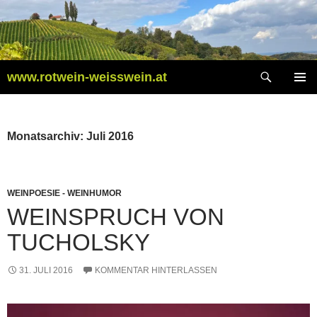
Zum
Inhalt
springen
Suchen
www.rotwein-weisswein.at
PRIMÄR
MENÜ
Monatsarchiv: Juli 2016
WEINPOESIE - WEINHUMOR
WEINSPRUCH VON
TUCHOLSKY
31. JULI 2016
KOMMENTAR HINTERLASSEN