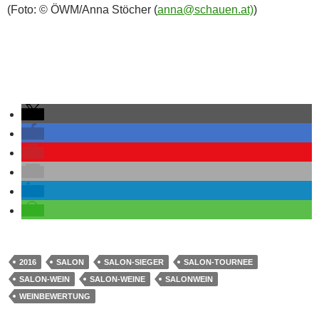
(Foto: © ÖWM/Anna Stöcher (
anna@schauen.at)
)
2016
SALON
SALON-SIEGER
SALON-TOURNEE
SALON-WEIN
SALON-WEINE
SALONWEIN
WEINBEWERTUNG