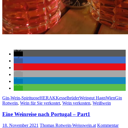
Gin-Wein-Spirituose
HERAK
Kesselbrüder
Weingut Hagn
WienGin
Rotwein
,
Wein für Sie verkostet
,
Wein verkosten
,
Weißwein
Eine Weinreise nach Portugal – Part1
18. November 2021
Thomas Rotwein-Weisswein.at
Kommentar