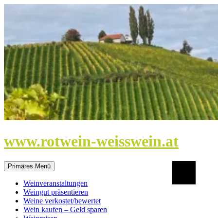
Zum
Inhalt
springen
www.rotwein-weisswein.at
Suchen
Primäres Menü
Weinveranstaltungen
Weingut präsentieren
Weine verkostet/bewertet
Wein kaufen – Geld sparen