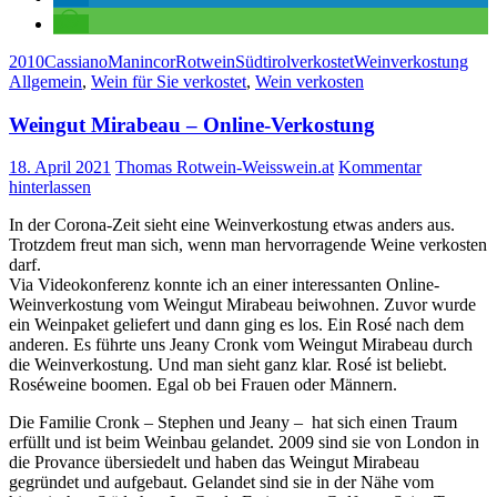
2010
Cassiano
Manincor
Rotwein
Südtirol
verkostet
Weinverkostung
Allgemein
,
Wein für Sie verkostet
,
Wein verkosten
Weingut Mirabeau – Online-Verkostung
18. April 2021
Thomas Rotwein-Weisswein.at
Kommentar
hinterlassen
In der Corona-Zeit sieht eine Weinverkostung etwas anders aus.
Trotzdem freut man sich, wenn man hervorragende Weine verkosten
darf.
Via Videokonferenz konnte ich an einer interessanten Online-
Weinverkostung vom Weingut Mirabeau beiwohnen. Zuvor wurde
ein Weinpaket geliefert und dann ging es los. Ein Rosé nach dem
anderen. Es führte uns Jeany Cronk vom Weingut Mirabeau durch
die Weinverkostung. Und man sieht ganz klar. Rosé ist beliebt.
Roséweine boomen. Egal ob bei Frauen oder Männern.
Die Familie Cronk – Stephen und Jeany – hat sich einen Traum
erfüllt und ist beim Weinbau gelandet. 2009 sind sie von London in
die Provance übersiedelt und haben das Weingut Mirabeau
gegründet und aufgebaut. Gelandet sind sie in der Nähe vom