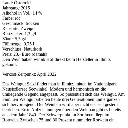
Land: Österreich
Jahrgang: 2015
Alkohol in Vol.: 14 %
Farbe: rot
Geschmack: trocken
Rebsorte: Zweigelt
Restzucker: 1,3 g/l
Säure: 5,5 g/l
Füllmenge: 0,75 l
Verschluss: Naturkork
Preis: 23,- Euro (damals)
Den Wein haben wir ab Hof direkt beim Hersteller in Illmitz
gekauft.
Verkost-Zeitpunkt: April 2022
Das Weingut Salzl findet man in Illmitz, mitten im Nationalpark
Neusiedlersee Seewinkel. Modern und harmonisch an die
umliegende Gegend angepasst. So präsentiert sich das Weingut. Am
Familien-Weingut arbeiten heute drei Generationen und ergänzen
sich hervorragend. Der Weinbau wird aber nicht erst seit gestern
betrieben. Erste Aufzeichnungen über den Weinbau gibt es bereits
aus dem Jahr 1840. Der Schwerpunkt im Sortiment liegt im
Rotwein. Zwischen 75 und 80 Prozent nimmt der Rotwein ein.