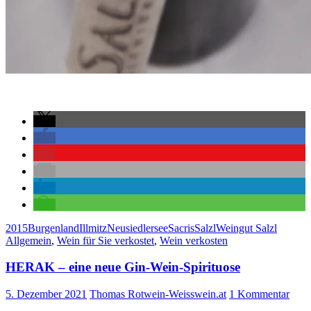
2015
Burgenland
Illmitz
Neusiedlersee
Sacris
Salzl
Weingut Salzl
Allgemein
,
Wein für Sie verkostet
,
Wein verkosten
HERAK – eine neue Gin-Wein-Spirituose
5. Dezember 2021
Thomas Rotwein-Weisswein.at
1 Kommentar