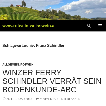
Zum
Inhalt
springen
Suchen
www.rotwein-weisswein.at
PRIMÄR
MENÜ
Schlagwortarchiv: Franz Schindler
ALLGEMEIN
,
ROTWEIN
WINZER FERRY
SCHINDLER VERRÄT SEIN
BODENKUNDE-ABC
26. FEBRUAR 2018
KOMMENTAR HINTERLASSEN