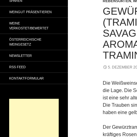
SPAREN
REBENSORTEN
,
W
GEWÜ
WEINGUT PRÄSENTIEREN
(TRAM
WEINE
VERKOSTET/BEWERTET
SAVAG
ÖSTERREICHISCHE
AROMA
WEINGESETZ
TRAMIN
NEWSLETTER
RSS FEED
5. DEZEMBER 2
KONTAKTFORMULAR
Die Weißweinso
die Lage. Die S
ist eine sehr al
Die Trauben sin
haben eine gelbr
Der Gewürztram
kräftiges Rosen