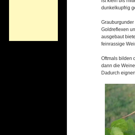
ist klein bis mi
dunkelkupfrig ge
Grauburgunder s
Goldreflexen un
ausgebaut biete
feinrassige Wei
Oftmals bilden
dann die Weine
Dadurch eignen