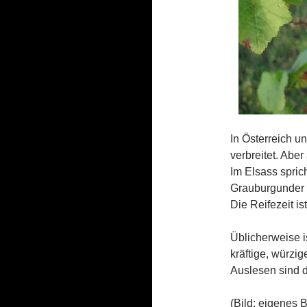
In Österreich 
verbreitet. Abe
Im Elsass sprich
Grauburgunder a
Die Reifezeit ist
Üblicherweise i
kräftige, würzi
Auslesen sind d
(Bild: eigenes B