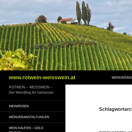
Zum
Inhalt
springen
Suchen
www.rotwein-weisswein.at
WEINVERAN
ROTWEIN – WEISSWEIN –
Der WeinBlog für Geniesser
WEINREISEN
Schlagwortarc
WEINVERANSTALTUNGEN
WEIN KAUFEN – GELD