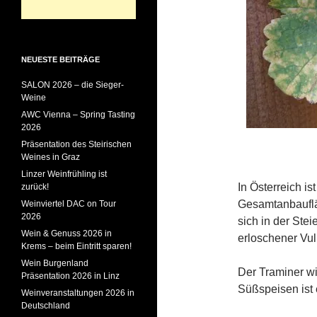
NEUESTE BEITRÄGE
SALON 2026 – die Sieger-
Weine
AWC Vienna – Spring Tasting
2026
Präsentation des Steirischen
Weines in Graz
Linzer Weinfrühling ist
In Österreich is
zurück!
Gesamtanbauflä
Weinviertel DAC on Tour
2026
sich in der St
Wein & Genuss 2026 in
erloschener Vu
Krems – beim Eintritt sparen!
Wein Burgenland
Der Traminer wi
Präsentation 2026 in Linz
Süßspeisen ist e
Weinveranstaltungen 2026 in
Deutschland