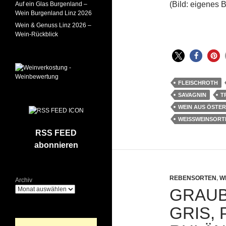
(Bild: eigenes B
Auf ein Glas Burgenland –
Wein Burgenland Linz 2026
Wein & Genuss Linz 2026 –
Wein-Rückblick
FLEISCHROTH
SAVAGNIN
T
WEIN AUS ÖSTE
WEISSWEINSORTE
RSS FEED
abonnieren
REBENSORTEN
,
W
Archiv
GRAUB
GRIS, 