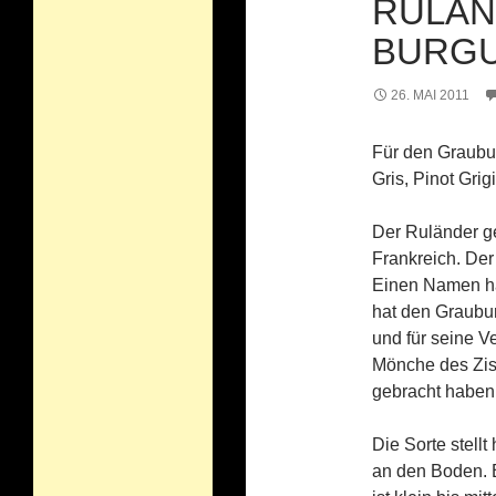
RULÄN
BURGU
26. MAI 2011
Für den Graubu
Gris, Pinot Gri
Der Ruländer g
Frankreich. De
Einen Namen ha
hat den Graubu
und für seine V
Mönche des Zist
gebracht haben
Die Sorte stell
an den Boden. 