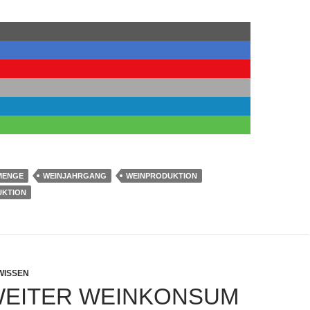
MENGE
WEINJAHRGANG
WEINPRODUKTION
UKTION
WISSEN
EITER WEINKONSUM