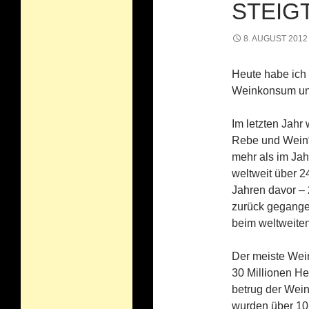
STEIG
8. AUGUST 2012
Heute habe ich
Weinkonsum un
Im letzten Jahr 
Rebe und Wein“ 
mehr als im Jah
weltweit über 2
Jahren davor –
zurück gegange
beim weltweite
Der meiste Wein
30 Millionen Hek
betrug der Wein
wurden über 10 