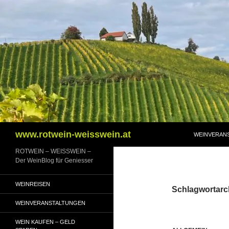
Zum
Inhalt
springen
Suchen
www.rotwein-weisswein.at
WEINVERAN
ROTWEIN – WEISSWEIN –
Der WeinBlog für Geniesser
WEINREISEN
Schlagwortarc
WEINVERANSTALTUNGEN
WEIN KAUFEN – GELD