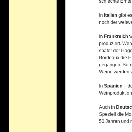
schlechte Ernt
In
Italien
gibt es
noch der weltwe
In
Frankreich
w
produziert. We
später der Hage
Bordeaux die E
gegangen. Somit
Weine werden w
In
Spanien
– de
Weinproduktion
Auch in
Deutsc
Speziell die Mo
50 Jahren und 