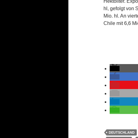
Hektoliter. Expo
hl, gefolgt von 
Mio. hl. An viert
Chile mit 6,6 Mi
DEUTSCHLAND