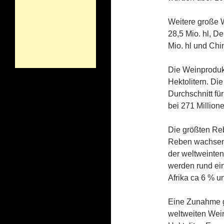
Weitere große W
28,5 Mio. hl, De
Mio. hl und Chi
Die Weinprodukt
Hektolitern. Di
Durchschnitt fü
bei 271 Millione
Die größten Reb
Reben wachsen 
der weltweinten
werden rund ein 
Afrika ca 6 % 
Eine Zunahme g
weltweiten Wein