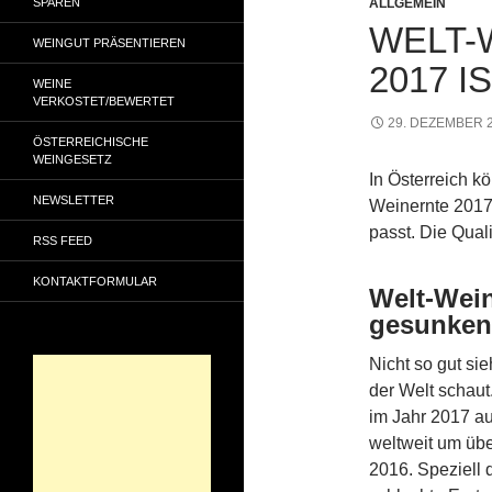
SPAREN
ALLGEMEIN
WELT-
WEINGUT PRÄSENTIEREN
2017 I
WEINE
VERKOSTET/BEWERTET
29. DEZEMBER 
ÖSTERREICHISCHE
WEINGESETZ
In Österreich k
NEWSLETTER
Weinernte 2017 
passt. Die Quali
RSS FEED
KONTAKTFORMULAR
Welt-Wein
gesunken
Nicht so gut si
der Welt schaut
im Jahr 2017 au
weltweit um übe
2016. Speziell