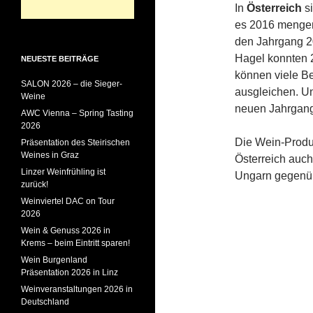
In
Österreich
si
es 2016 mengenm
den Jahrgang 20
Hagel konnten 2
NEUESTE BEITRÄGE
können viele Be
SALON 2026 – die Sieger-
ausgleichen. Un
Weine
neuen Jahrgang
AWC Vienna – Spring Tasting
2026
Die Wein-Produ
Präsentation des Steirischen
Weines in Graz
Österreich auc
Linzer Weinfrühling ist
Ungarn gegenüb
zurück!
Weinviertel DAC on Tour
2026
Wein & Genuss 2026 in
Krems – beim Eintritt sparen!
Wein Burgenland
Präsentation 2026 in Linz
Weinveranstaltungen 2026 in
Deutschland